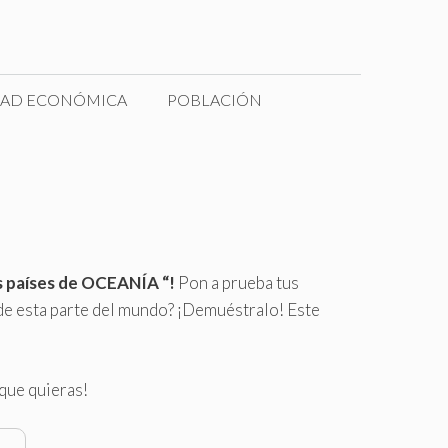
DAD ECONÓMICA
POBLACIÓN
los países de OCEANÍA “!
Pon a prueba tus
de esta parte del mundo? ¡Demuéstralo! Este
 que quieras!