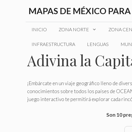
Saltar
MAPAS DE MÉXICO PARA
al
contenido
INICIO
ZONA NORTE
ZONA CE
INFRAESTRUCTURA
LENGUAS
MUN
Adivina la Capi
¡Embárcate en un viaje geográfico lleno de diver
conocimientos sobre todos los países de OCEANÍA
juego interactivo te permitirá explorar cada rincó
Son 10 preg