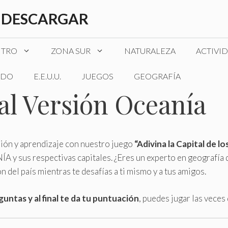
 DESCARGAR
NTRO
ZONA SUR
NATURALEZA
ACTIVI
DO
E.E.U.U.
JUEGOS
GEOGRAFÍA
tal Versión Oceanía
sión y aprendizaje con nuestro juego
“Adivina la Capital de 
 y sus respectivas capitales. ¿Eres un experto en geografía 
n del país mientras te desafías a ti mismo y a tus amigos.
untas y al final te da tu puntuación
, puedes jugar las veces