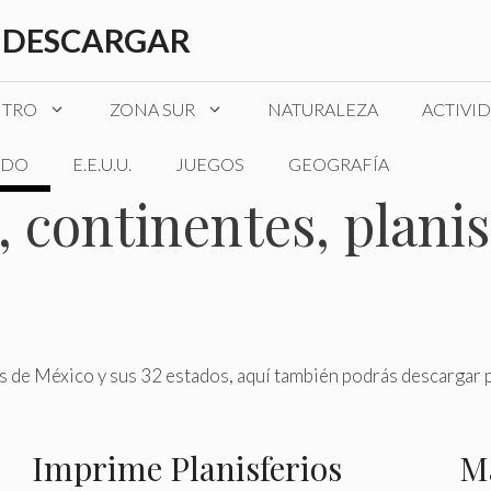
 DESCARGAR
NTRO
ZONA SUR
NATURALEZA
ACTIVI
DO
E.E.U.U.
JUEGOS
GEOGRAFÍA
 continentes, planis
de México y sus 32 estados, aquí también podrás descargar pa
Imprime Planisferios
Má