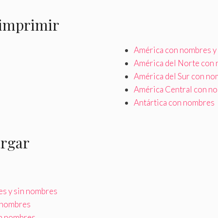
 imprimir
América con nombres y
América del Norte con 
América del Sur con no
América Central con n
Antártica con nombres
argar
s y sin nombres
n nombres
in nombres