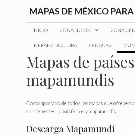
Saltar
MAPAS DE MÉXICO PARA
al
contenido
INICIO
ZONA NORTE
ZONA CE
INFRAESTRUCTURA
LENGUAS
MUN
Mapas de países,
mapamundis
Como apartado de todos los mapas que ofrecemos 
contienentes, planisferios y mapamundis
Descarga Mapamundi