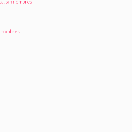
ica, sin nombres
n nombres