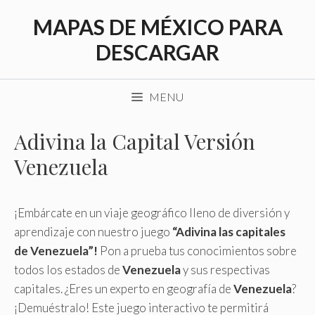
Saltar
MAPAS DE MÉXICO PARA
al
contenido
DESCARGAR
MENU
Adivina la Capital Versión
Venezuela
¡Embárcate en un viaje geográfico lleno de diversión y
aprendizaje con nuestro juego
“Adivina las capitales
de Venezuela”!
Pon a prueba tus conocimientos sobre
todos los estados de
Venezuela
y sus respectivas
capitales. ¿Eres un experto en geografía de
Venezuela
?
¡Demuéstralo! Este juego interactivo te permitirá