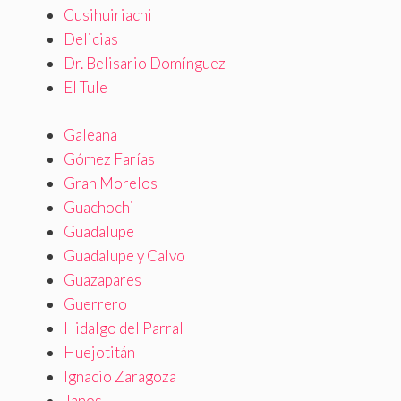
Cusihuiriachi
Delicias
Dr. Belisario Domínguez
El Tule
Galeana
Gómez Farías
Gran Morelos
Guachochi
Guadalupe
Guadalupe y Calvo
Guazapares
Guerrero
Hidalgo del Parral
Huejotitán
Ignacio Zaragoza
Janos