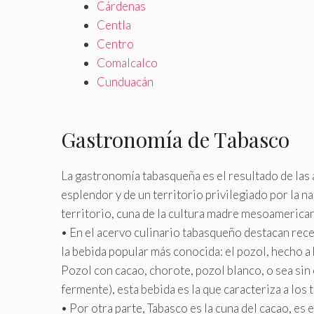
Cárdenas
Centla
Centro
Comalcalco
Cunduacán
Gastronomía de Tabasco
La gastronomía tabasqueña es el resultado de las 
esplendor y de un territorio privilegiado por la n
territorio, cuna de la cultura madre mesoamerican
• En el acervo culinario tabasqueño destacan recet
la bebida popular más conocida: el pozol, hecho a 
Pozol con cacao, chorote, pozol blanco, o sea sin 
fermente), esta bebida es la que caracteriza a los
• Por otra parte, Tabasco es la cuna del cacao, es 