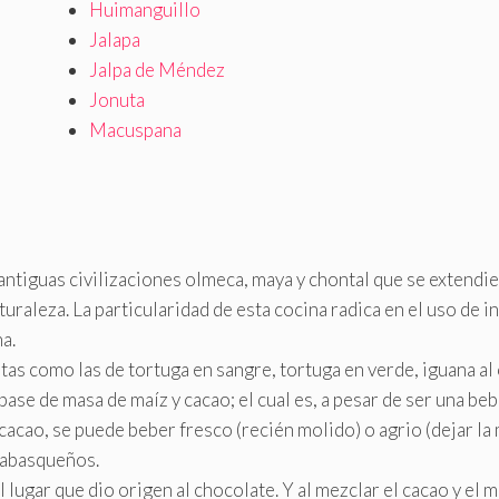
Huimanguillo
Jalapa
Jalpa de Méndez
Jonuta
Macuspana
antiguas civilizaciones olmeca, maya y chontal que se extendie
aturaleza. La particularidad de esta cocina radica en el uso de
a.
as como las de tortuga en sangre, tortuga en verde, iguana al c
base de masa de maíz y cacao; el cual es, a pesar de ser una beb
cacao, se puede beber fresco (recién molido) o agrio (dejar la
 tabasqueños.
el lugar que dio origen al chocolate. Y al mezclar el cacao y el