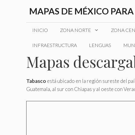
Saltar
MAPAS DE MÉXICO PARA
al
contenido
INICIO
ZONA NORTE
ZONA CE
INFRAESTRUCTURA
LENGUAS
MUN
Mapas descargab
Tabasco
está ubicado en la región sureste del pa
Guatemala, al sur con Chiapas y al oeste con Vera