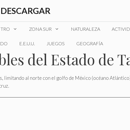
 DESCARGAR
NTRO
ZONA SUR
NATURALEZA
ACTIVI
DO
E.E.U.U.
JUEGOS
GEOGRAFÍA
les del Estado de T
ís, limitando al norte con el golfo de México (océano Atlántico
cruz.