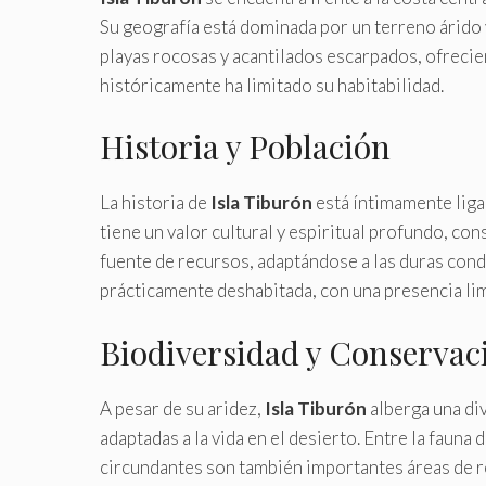
Su geografía está dominada por un terreno árido 
playas rocosas y acantilados escarpados, ofrecie
históricamente ha limitado su habitabilidad.
Historia y Población
La historia de
Isla Tiburón
está íntimamente ligad
tiene un valor cultural y espiritual profundo, con
fuente de recursos, adaptándose a las duras con
prácticamente deshabitada, con una presencia limi
Biodiversidad y Conservac
A pesar de su aridez,
Isla Tiburón
alberga una di
adaptadas a la vida en el desierto. Entre la fauna
circundantes son también importantes áreas de r