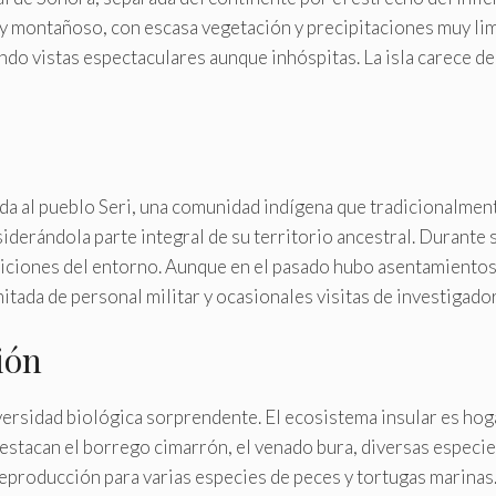
y montañoso, con escasa vegetación y precipitaciones muy limi
ndo vistas espectaculares aunque inhóspitas. La isla carece d
a al pueblo Seri, una comunidad indígena que tradicionalmente 
siderándola parte integral de su territorio ancestral. Durante s
diciones del entorno. Aunque en el pasado hubo asentamientos
tada de personal militar y ocasionales visitas de investigador
ión
versidad biológica sorprendente. El ecosistema insular es hog
 destacan el borrego cimarrón, el venado bura, diversas especies
eproducción para varias especies de peces y tortugas marinas