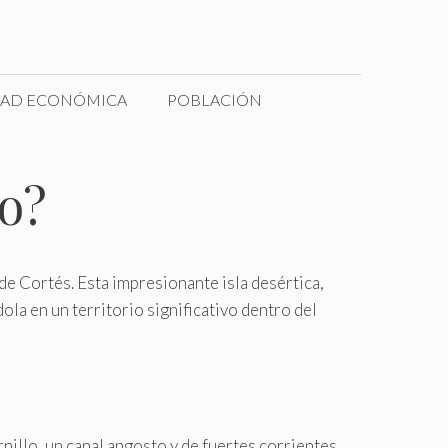
DAD ECONÓMICA
POBLACIÓN
co?
e Cortés. Esta impresionante isla desértica,
a en un territorio significativo dentro del
nillo, un canal angosto y de fuertes corrientes.