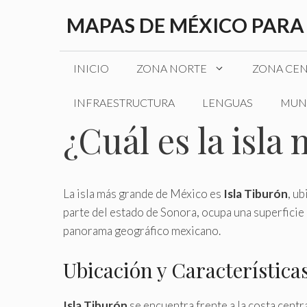
Saltar
MAPAS DE MÉXICO PARA
al
contenido
INICIO
ZONA NORTE
ZONA CE
INFRAESTRUCTURA
LENGUAS
MUN
¿Cuál es la isl
La isla más grande de México es
Isla Tiburón
, ub
parte del estado de Sonora, ocupa una superficie
panorama geográfico mexicano.
Ubicación y Característica
Isla Tiburón
se encuentra frente a la costa centr