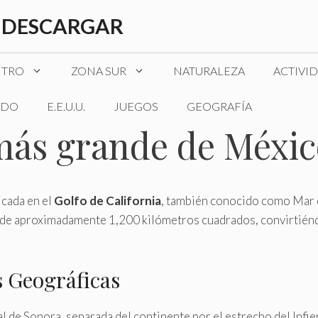
 DESCARGAR
NTRO
ZONA SUR
NATURALEZA
ACTIVI
DO
E.E.U.U.
JUEGOS
GEOGRAFÍA
a más grande de Méxi
icada en el
Golfo de California
, también conocido como Mar d
 de aproximadamente 1,200 kilómetros cuadrados, convirtiéndol
s Geográficas
al de Sonora, separada del continente por el estrecho del Infier