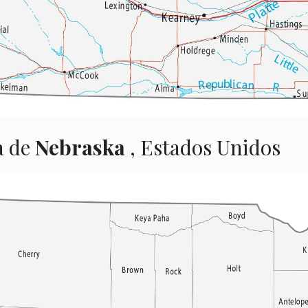
a de
Nebraska
, Estados Unidos