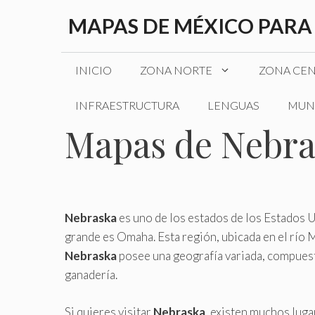
Saltar
MAPAS DE MÉXICO PARA
al
contenido
INICIO
ZONA NORTE
ZONA CE
INFRAESTRUCTURA
LENGUAS
MUN
Mapas de Nebra
Nebraska
es uno de los estados de los Estados U
grande es Omaha. Esta región, ubicada en el río 
Nebraska
posee una geografía variada, compuesta
ganadería.
Si quieres visitar
Nebraska
, existen muchos luga