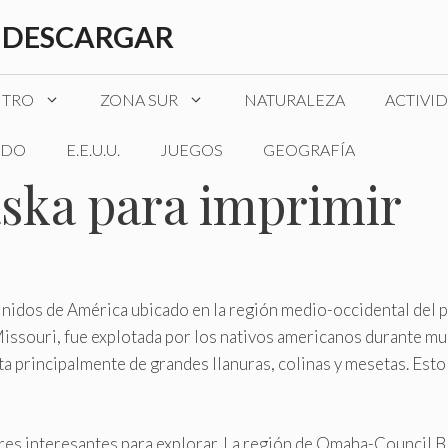
 DESCARGAR
NTRO
ZONA SUR
NATURALEZA
ACTIVI
DO
E.E.U.U.
JUEGOS
GEOGRAFÍA
ska para imprimir
nidos de América ubicado en la región medio-occidental del pa
Missouri, fue explotada por los nativos americanos durante mu
 principalmente de grandes llanuras, colinas y mesetas. Esto ha
res interesantes para explorar. La región de Omaha-Council B