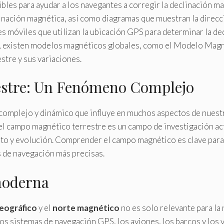
bles para ayudar a los navegantes a corregir la declinación ma
linación magnética, así como diagramas que muestran la direcci
es móviles que utilizan la ubicación GPS para determinar la de
más, existen modelos magnéticos globales, como el Modelo M
tre y sus variaciones.
estre: Un Fenómeno Complejo
complejo y dinámico que influye en muchos aspectos de nuestro
del campo magnético terrestre es un campo de investigación act
o y evolución. Comprender el campo magnético es clave para p
s de navegación más precisas.
moderna
eográfico
y el
norte magnético
no es solo relevante para la
Los sistemas de navegación GPS, los aviones, los barcos y los