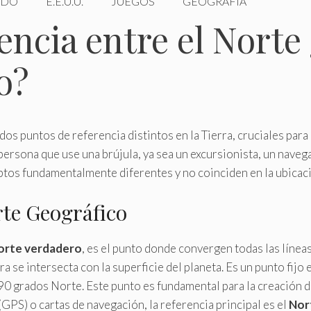
DO
E.E.U.U.
JUEGOS
GEOGRAFÍA
rencia entre el Norte
o?
dos puntos de referencia distintos en la Tierra, cruciales para
r persona que use una brújula, ya sea un excursionista, un nav
ptos fundamentalmente diferentes y no coinciden en la ubicac
rte Geográfico
orte verdadero
, es el punto donde convergen todas las línea
ra se intersecta con la superficie del planeta. Es un punto fijo
90 grados Norte. Este punto es fundamental para la creación 
GPS) o cartas de navegación, la referencia principal es el
Nor