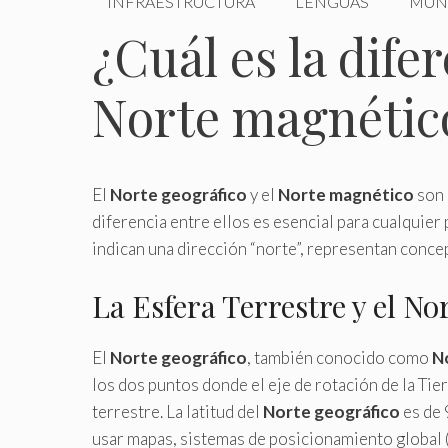
INFRAESTRUCTURA
LENGUAS
MUN
¿Cuál es la dife
Norte magnétic
El
Norte geográfico
y el
Norte magnético
son 
diferencia entre ellos es esencial para cualquie
indican una dirección “norte”, representan conce
La Esfera Terrestre y el No
El
Norte geográfico
, también conocido como
N
los dos puntos donde el eje de rotación de la Tier
terrestre. La latitud del
Norte geográfico
es de 
usar mapas, sistemas de posicionamiento global (