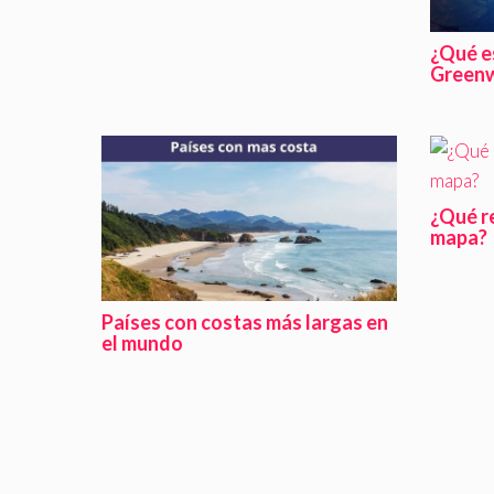
¿Qué e
Greenw
¿Qué re
mapa?
Países con costas más largas en
el mundo