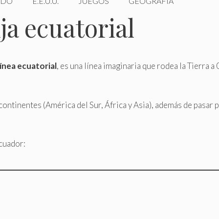
DO
E.E.U.U.
JUEGOS
GEOGRAFÍA
nja ecuatorial
línea ecuatorial
, es una línea imaginaria que rodea la Tierra a 
continentes (América del Sur, África y Asia), además de pasar 
Ecuador: