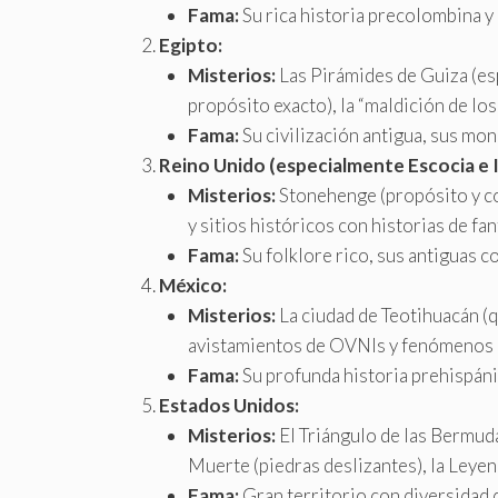
Fama:
Su rica historia precolombina y 
Egipto:
Misterios:
Las Pirámides de Guiza (esp
propósito exacto), la “maldición de l
Fama:
Su civilización antigua, sus mo
Reino Unido (especialmente Escocia e I
Misterios:
Stonehenge (propósito y cons
y sitios históricos con historias de fa
Fama:
Su folklore rico, sus antiguas co
México:
Misterios:
La ciudad de Teotihuacán (
avistamientos de OVNIs y fenómenos pa
Fama:
Su profunda historia prehispánic
Estados Unidos:
Misterios:
El Triángulo de las Bermuda
Muerte (piedras deslizantes), la Leye
Fama:
Gran territorio con diversidad d