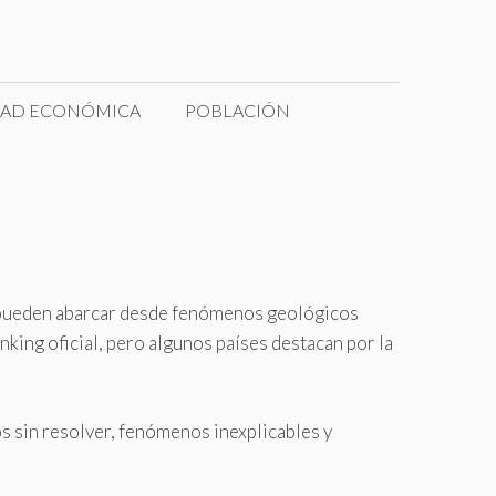
DAD ECONÓMICA
POBLACIÓN
ios pueden abarcar desde fenómenos geológicos
king oficial, pero algunos países destacan por la
os sin resolver, fenómenos inexplicables y