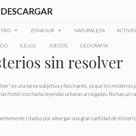
 DESCARGAR
NTRO
ZONA SUR
NATURALEZA
ACTIVI
DO
E.E.U.U.
JUEGOS
GEOGRAFÍA
terios sin resolver
solver” es una tarea subjetiva y fascinante, ya que los mister
as históricos hasta leyendas urbanas arraigadas. No hay un ran
cuentemente citados por albergar una gran cantidad de misteri