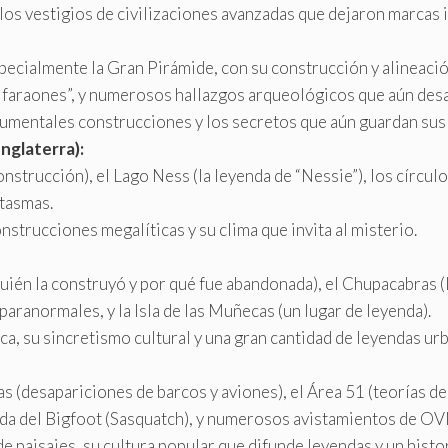
los vestigios de civilizaciones avanzadas que dejaron marcas i
ecialmente la Gran Pirámide, con su construcción y alineación
os faraones”, y numerosos hallazgos arqueológicos que aún des
numentales construcciones y los secretos que aún guardan sus
nglaterra):
trucción), el Lago Ness (la leyenda de “Nessie”), los círculos 
ntasmas.
nstrucciones megalíticas y su clima que invita al misterio.
quién la construyó y por qué fue abandonada), el Chupacabras
ranormales, y la Isla de las Muñecas (un lugar de leyenda).
a, su sincretismo cultural y una gran cantidad de leyendas urb
s (desapariciones de barcos y aviones), el Área 51 (teorías de
nda del Bigfoot (Sasquatch), y numerosos avistamientos de OV
e paisajes, su cultura popular que difunde leyendas y un histor