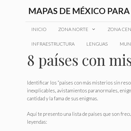
Saltar
MAPAS DE MÉXICO PARA
al
contenido
INICIO
ZONA NORTE
ZONA CE
INFRAESTRUCTURA
LENGUAS
MUN
8 países con mis
Identificar los “países con más misterios sin re
inexplicables, avistamientos paranormales, enigm
cantidad y la fama de sus enigmas.
Aquí te presento una lista de países que son fre
leyendas: