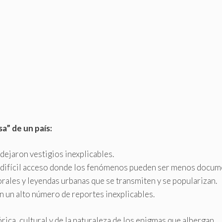
a” de un país:
dejaron vestigios inexplicables.
difícil acceso donde los fenómenos pueden ser menos docum
rales y leyendas urbanas que se transmiten y se popularizan.
n un alto número de reportes inexplicables.
rica, cultural y de la naturaleza de los enigmas que albergan.