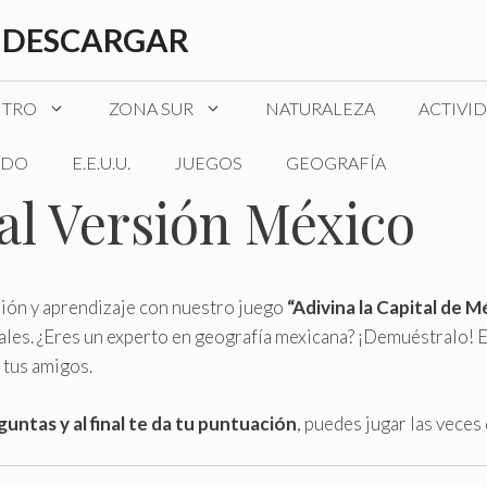
 DESCARGAR
NTRO
ZONA SUR
NATURALEZA
ACTIVI
DO
E.E.U.U.
JUEGOS
GEOGRAFÍA
tal Versión México
sión y aprendizaje con nuestro juego
“Adivina la Capital de M
tales. ¿Eres un experto en geografía mexicana? ¡Demuéstralo! E
a tus amigos.
untas y al final te da tu puntuación
, puedes jugar las veces