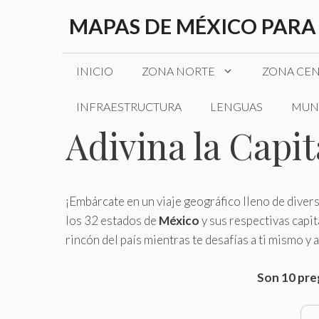
Saltar
MAPAS DE MÉXICO PARA
al
contenido
INICIO
ZONA NORTE
ZONA CE
INFRAESTRUCTURA
LENGUAS
MUN
Adivina la Capi
¡Embárcate en un viaje geográfico lleno de diver
los 32 estados de
México
y sus respectivas capi
rincón del país mientras te desafías a ti mismo y 
Son 10 preg