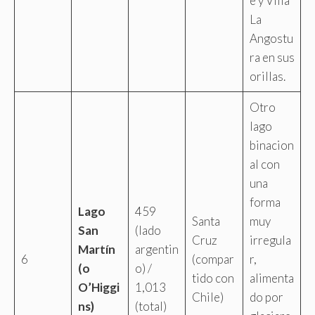
e y Villa
La
Angostu
ra en sus
orillas.
Otro
lago
binacion
al con
una
forma
Lago
459
Santa
muy
San
(lado
Cruz
irregula
Martín
argentin
6
(compar
r,
(o
o) /
tido con
alimenta
O’Higgi
1,013
Chile)
do por
ns)
(total)