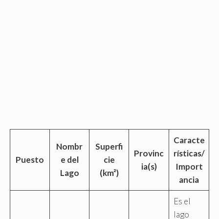
Caracte
Nombr
Superfi
Provinc
rísticas/
Puesto
e del
cie
ia(s)
Import
Lago
(km²)
ancia
Es el
lago