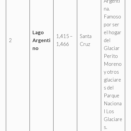
Argenti
na.
Famoso
por ser
Lago
el hogar
1,415 –
Santa
2
Argenti
del
1,466
Cruz
no
Glaciar
Perito
Moreno
y otros
glaciare
s del
Parque
Naciona
l Los
Glaciare
s.