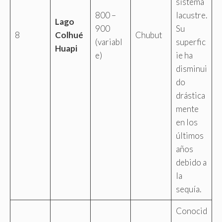
sistema
800 –
lacustre.
Lago
900
Su
8
Colhué
Chubut
(variabl
superfic
Huapi
e)
ie ha
disminui
do
drástica
mente
en los
últimos
años
debido a
la
sequía.
Conocid