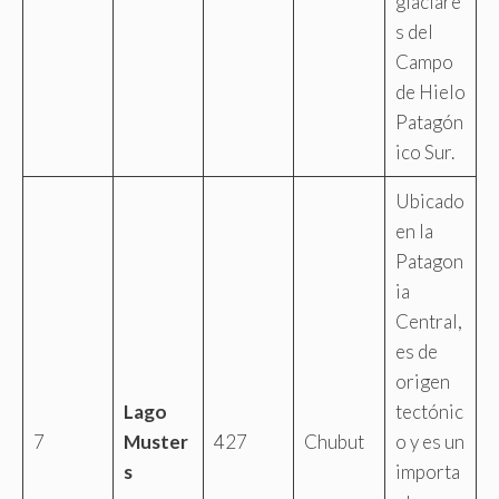
glaciare
s del
Campo
de Hielo
Patagón
ico Sur.
Ubicado
en la
Patagon
ia
Central,
es de
origen
Lago
tectónic
7
Muster
427
Chubut
o y es un
s
importa