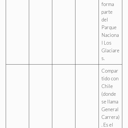
forma
parte
del
Parque
Naciona
l Los
Glaciare
s.
Compar
tido con
Chile
(donde
se llama
General
Carrera)
. Es el