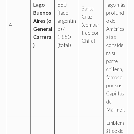
Lago
880
lago más
Santa
Buenos
(lado
profund
Cruz
Aires (o
argentin
o de
4
(compar
General
o) /
América
tido con
Carrera
1,850
si se
Chile)
)
(total)
conside
ra su
parte
chilena,
famoso
por sus
Capillas
de
Mármol.
Emblem
ático de