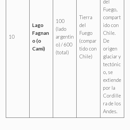
del
Fuego,
Tierra
compart
100
Lago
del
ido con
(lado
Fagnan
Fuego
Chile.
10
argentin
o (o
(compar
De
o) / 600
Cami)
tido con
origen
(total)
Chile)
glaciar y
tectónic
o, se
extiende
por la
Cordille
ra de los
Andes.