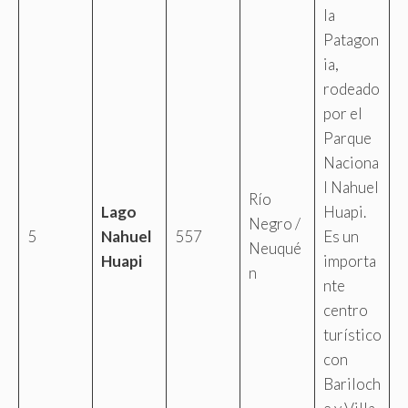
la
Patagon
ia,
rodeado
por el
Parque
Naciona
l Nahuel
Río
Lago
Huapi.
Negro /
5
Nahuel
557
Es un
Neuqué
Huapi
importa
n
nte
centro
turístico
con
Bariloch