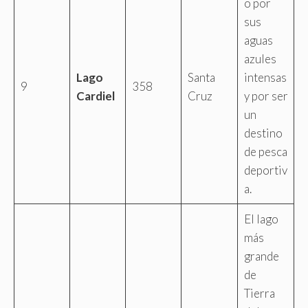
o por
sus
aguas
azules
Lago
Santa
intensas
9
358
Cardiel
Cruz
y por ser
un
destino
de pesca
deportiv
a.
El lago
más
grande
de
Tierra