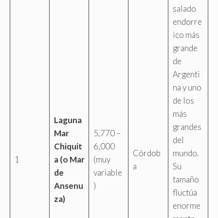
salado
endorre
ico más
grande
de
Argenti
na y uno
de los
más
Laguna
grandes
Mar
5,770 –
del
Chiquit
6,000
Córdob
mundo.
1
a (o Mar
(muy
a
Su
de
variable
tamaño
Ansenu
)
fluctúa
za)
enorme