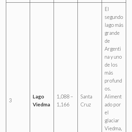
El
segundo
lago más
grande
de
Argenti
na y uno
de los
más
profund
os.
Lago
1,088 –
Santa
Aliment
3
Viedma
1,166
Cruz
ado por
el
glaciar
Viedma,