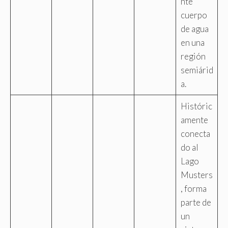
nte
cuerpo
de agua
en una
región
semiárid
a.
Históric
amente
conecta
do al
Lago
Musters
, forma
parte de
un