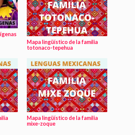
dígenas
Mapa lingüístico de la familia
totonaco-tepehua
ilia
Mapa lingüístico de la familia
mixe-zoque