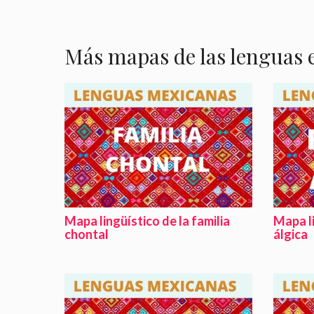
Más mapas de las lenguas 
Mapa lingüístico de la familia
Mapa li
chontal
álgica