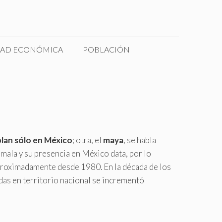
DAD ECONÓMICA
POBLACIÓN
blan sólo en México
; otra, el
maya
, se habla
ala y su presencia en México data, por lo
 aproximadamente desde 1980. En la década de los
das en territorio nacional se incrementó