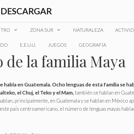
 DESCARGAR
NTRO
ZONA SUR
NATURALEZA
ACTIVI
DO
E.E.U.U.
JUEGOS
GEOGRAFÍA
 de la familia Maya
 se habla en Guatemala. Ocho lenguas de esta familia se ha
kalteko, el Chuj, el Teko y el Mam,
también se hablan en Guatem
 se hablan, principalmente, en Guatemala y se hablan en México
n este país centroamericano, el número de lenguas mayas habla