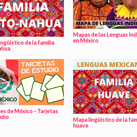
Mapas de las Lenguas In
en México
ngüístico de la familia
ahua
es de México – Tarjetas
udio
Mapa lingüístico de la fam
huave