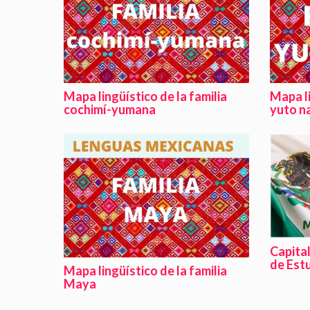
Mapa lingüístico de la familia
Mapa li
cochimí-yumana
yuto n
Capital
de Est
Mapa lingüístico de la familia
Maya