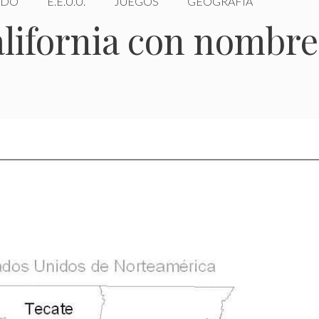
DO
E.E.U.U.
JUEGOS
GEOGRAFÍA
lifornia con nombre