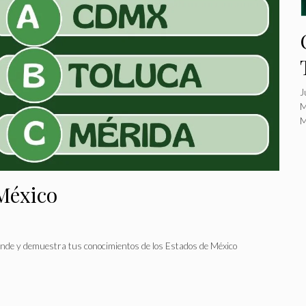
J
M
M
 México
rende y demuestra tus conocimientos de los Estados de México