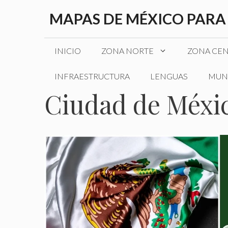
Saltar
MAPAS DE MÉXICO PARA
al
contenido
INICIO
ZONA NORTE
ZONA CE
INFRAESTRUCTURA
LENGUAS
MUN
Ciudad de Méxi