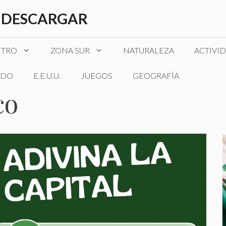
 DESCARGAR
NTRO
ZONA SUR
NATURALEZA
ACTIVI
DO
E.E.U.U.
JUEGOS
GEOGRAFÍA
co