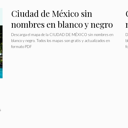
Ciudad de México sin
nombres en blanco y negro
Descarga el mapa de la CIUDAD DE MÉXICO sin nombres en
D
blanco y negro. Todos los mapas son gratis y actualizados en
b
formato PDF
f
s