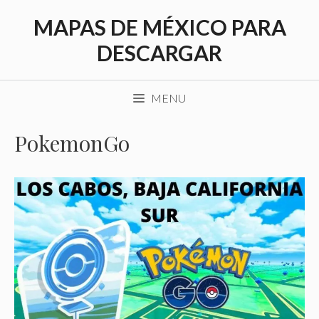
Saltar
MAPAS DE MÉXICO PARA
al
contenido
DESCARGAR
MENU
PokemonGo