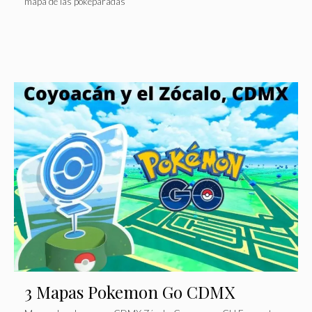
mapa de las pokeparadas
3 Mapas Pokemon Go CDMX