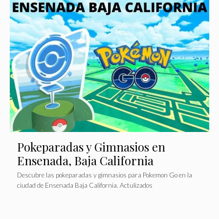
Pokeparadas y Gimnasios en
Ensenada, Baja California
Descubre las pokeparadas y gimnasios para Pokemon Go en la
ciudad de Ensenada Baja California. Actulizados