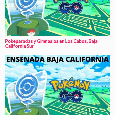
Pokeparadas y Gimnasios en Los Cabos, Baja
California Sur