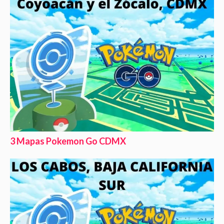
3 Mapas Pokemon Go CDMX