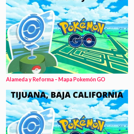
Alameda y Reforma – Mapa Pokemón GO