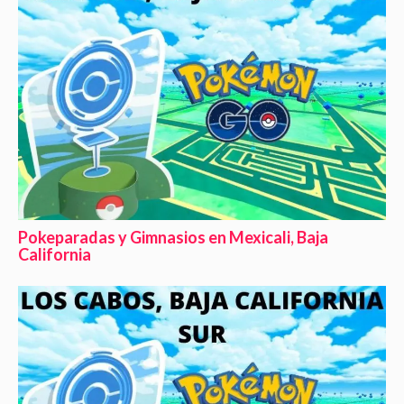
Pokeparadas y Gimnasios en Mexicali, Baja
California