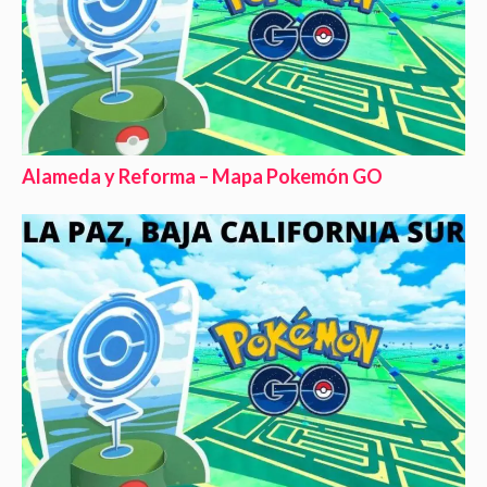
Alameda y Reforma – Mapa Pokemón GO