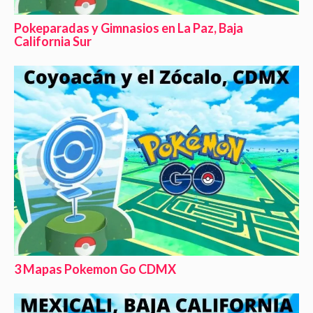
Pokeparadas y Gimnasios en La Paz, Baja
California Sur
3 Mapas Pokemon Go CDMX