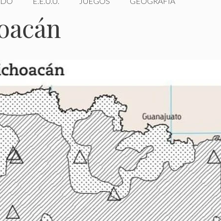
DO
E.E.U.U.
JUEGOS
GEOGRAFÍA
hoacán