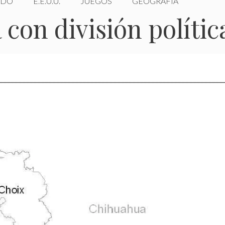
DO
E.E.U.U.
JUEGOS
GEOGRAFÍA
con división polític