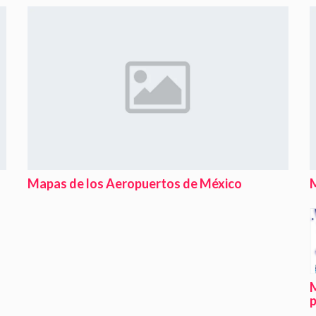
Mapas de los Aeropuertos de México
M
M
p