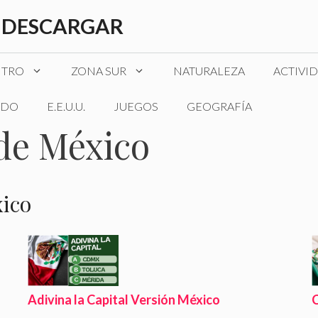
 DESCARGAR
NTRO
ZONA SUR
NATURALEZA
ACTIVI
DO
E.E.U.U.
JUEGOS
GEOGRAFÍA
 de México
xico
Adivina la Capital Versión México
C