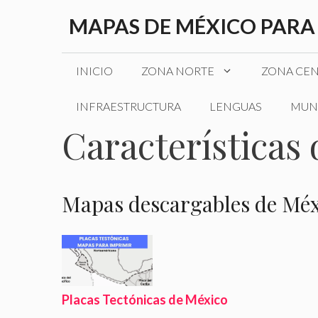
Saltar
MAPAS DE MÉXICO PARA
al
contenido
INICIO
ZONA NORTE
ZONA CE
INFRAESTRUCTURA
LENGUAS
MUN
Características
Mapas descargables de Mé
Placas Tectónicas de México