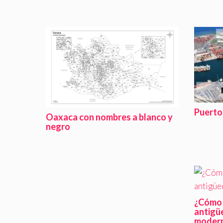
Puerto
Oaxaca con nombres a blanco y
negro
¿Cómo 
antigü
moder