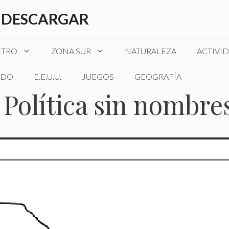
 DESCARGAR
NTRO
ZONA SUR
NATURALEZA
ACTIVI
DO
E.E.U.U.
JUEGOS
GEOGRAFÍA
 Política sin nombre