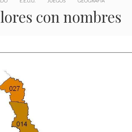
DO
E.E.U.U.
JUEGOS
GEOGRAFÍA
olores con nombres