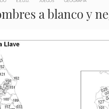
DO
E.E.U.U.
JUEGOS
GEOGRAFÍA
mbres a blanco y n