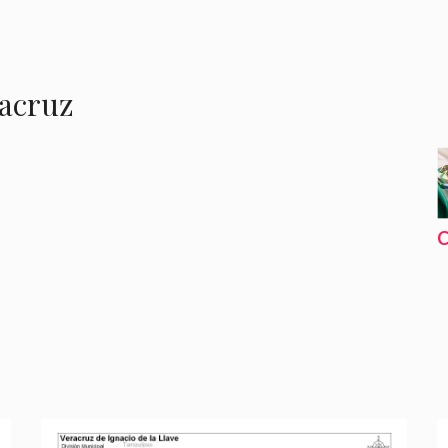
racruz
C