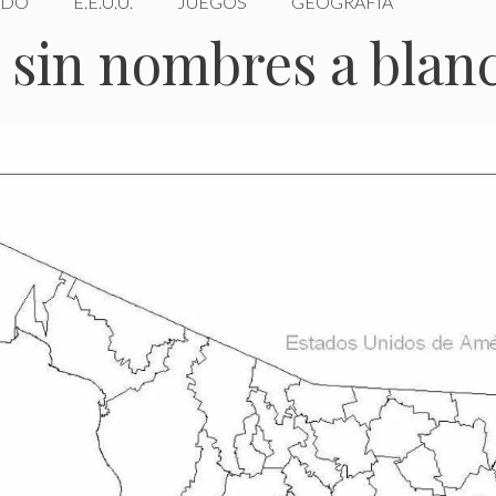
DO
E.E.U.U.
JUEGOS
GEOGRAFÍA
sin nombres a blanc